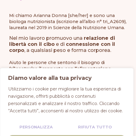
Mi chiamo Arianna Donna [she/her] e sono una
biologa nutrizionista (iscrizione all’albo n° tri_A2609),
laureata nel 2019 in Scienze della Nutrizione Umana.
Nel mio lavoro promuovo una
relazione di
libertà con il cibo
e di
connessione con il
corpo
, a qualsiasi peso e forma corporea.
Aiuto le persone che sentono il bisogno di
(ri)costruire il rapporto con l’alimentazione
,
tornando a scegliere in autonomia e
Diamo valore alla tua privacy
consapevolezza.
Utilizziamo i cookie per migliorare la tua esperienza di
navigazione, offrirti pubblicità o contenuti
personalizzati e analizzare il nostro traffico. Cliccando
“Accetta tutti”, acconsenti al nostro utilizzo dei cookie.
PERSONALIZZA
RIFIUTA TUTTO